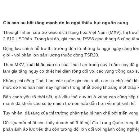
Giá cao su bật tăng mạnh do lo ngại thiếu hụt nguồn cung
Theo ghi nhận của Sở Giao dịch Hàng hóa Việt Nam (MXV), thị trường
2.610 USD/tấn. Trong khi đó, giá cao su RSS3 giao tháng 6 cũng tă
Động lực chính hỗ trợ thị trường đến từ những lo ngại ngày càng lớ
giới - với phần lớn sản lượng thuộc dòng TSR20.
Theo MXV,
xuất khẩu cao su
của Thái Lan trong quý I năm nay đã g
làm gia tăng nguy cơ thiệt hại diện rộng đối với các vùng trồng cao 
Không chỉ riêng Thái Lan, các quốc gia sản xuất cao su chủ chốt kh
mức độ khô hạn hiện nay nghiêm trọng nhất trong khoảng một thập kỷ
Bên cạnh yếu tố thời tiết, giá dầu thô duy trì ở vùng cao cũng tiếp
mạnh đã khiến cao su tự nhiên trở nên hấp dẫn hơn về mặt kinh tế.
Tuy nhiên, đà tăng của thị trường phần nào bị hạn chế bởi triển vọng 
Dữ liệu mới nhất cho thấy doanh số ô tô nội địa Trung Quốc trong t
phản ánh áp lực tiêu thụ còn tương đối lớn đối với ngành công nghiệ