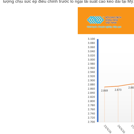
lượng chịu sức ép điều chỉnh trước lo ngại lãi suất cao kéo dài tại M