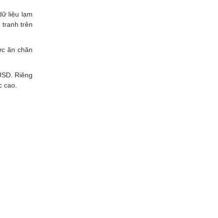
dữ liệu lạm
 tranh trên
ức ăn chăn
 USD. Riêng
c cao.