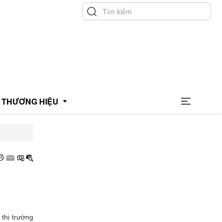
THƯƠNG HIỆU
hương hiệu uy tín
hương hiệu xanh
OCOP
 thị trường