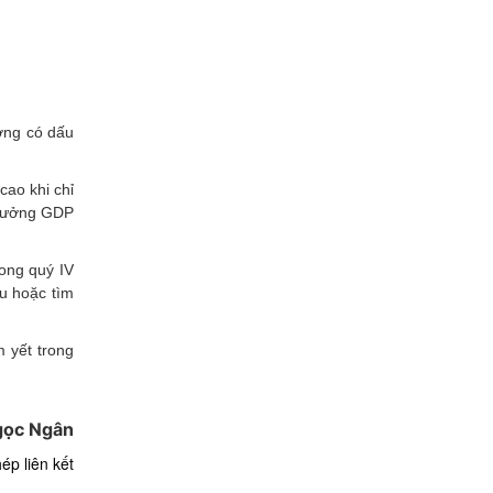
ượng có dấu
cao khi chỉ
 trưởng GDP
ong quý IV
u hoặc tìm
m yết trong
gọc Ngân
ép liên kết