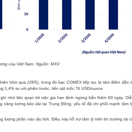
ương của Việt Nam. Nguồn: MXV
phiên hôm qua (28/5), trong đó bạc COMEX tiếp tục là tâm điểm dẫn d
ăng 1,4% so với phiên trước, tiến sát mốc 76 USD/ounce.
 ghi nhớ liên quan tới việc gia hạn lệnh ngừng bắn thêm 60 ngày. Di
g năng lượng kéo dài tại Trung Đông, yếu tố đã chi phối mạnh tâm lý
 lượng phần nào dịu bớt. Điều này hỗ trợ tâm lý trên thị trường tài 