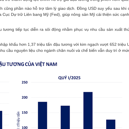
ính cũng phần nào hỗ trợ tâm lý giao dịch. Đồng USD suy yếu sau khi 
ủa Cục Dự trữ Liên bang Mỹ (Fed), giúp nông sản Mỹ cải thiện sức cạnh
 tương tiếp tục diễn ra sôi động nhằm phục vụ nhu cầu sản xuất th
 nhập khẩu hơn 1,37 triệu tấn đậu tương với kim ngạch vượt 652 triệu
hu cầu nguyên liệu cho ngành chăn nuôi và chế biến vẫn duy trì ở mứ