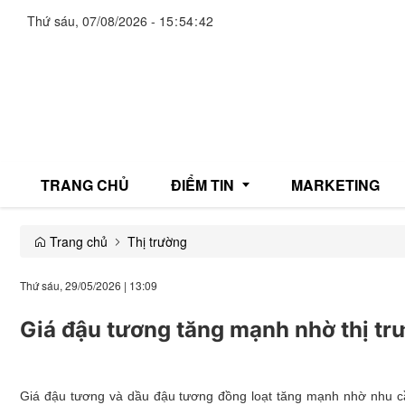
Thứ sáu, 07/08/2026
-
15
:
54
:
43
TRANG CHỦ
ĐIỂM TIN
MARKETING
Trang chủ
Thị trường
Giải trí
Thứ sáu, 29/05/2026
|
13:09
Thương mại
Giá đậu tương tăng mạnh nhờ thị trư
Đời sống
Y tế
Giá đậu tương và dầu đậu tương đồng loạt tăng mạnh nhờ nhu cầu 