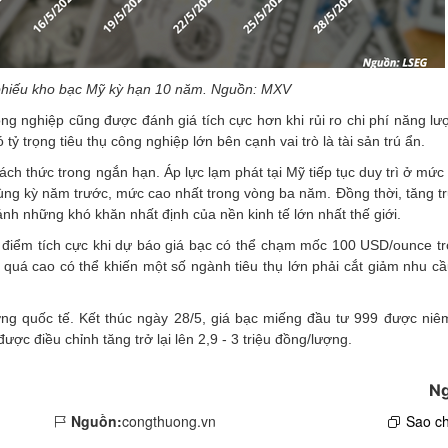
ái phiếu kho bạc Mỹ kỳ hạn 10 năm. Nguồn: MXV
công nghiệp cũng được đánh giá tích cực hơn khi rủi ro chi phí năng l
tỷ trọng tiêu thụ công nghiệp lớn bên cạnh vai trò là tài sản trú ẩn.
ch thức trong ngắn hạn. Áp lực lạm phát tại Mỹ tiếp tục duy trì ở mức 
 cùng kỳ năm trước, mức cao nhất trong vòng ba năm. Đồng thời, tăng
nh những khó khăn nhất định của nền kinh tế lớn nhất thế giới.
n điểm tích cực khi dự báo giá bạc có thể chạm mốc 100 USD/ounce tr
quá cao có thể khiến một số ngành tiêu thụ lớn phải cắt giảm nhu cầ
ướng quốc tế. Kết thúc ngày 28/5, giá bạc miếng đầu tư 999 được niê
ợc điều chỉnh tăng trở lại lên 2,9 - 3 triệu đồng/lượng.
N
Nguồn:
congthuong.vn
Sao ch