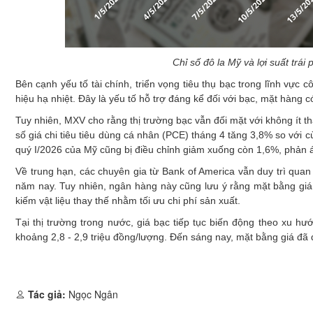
Chỉ số đô la Mỹ và lợi suất tr
Bên cạnh yếu tố tài chính, triển vọng tiêu thụ bạc trong lĩnh vực 
hiệu hạ nhiệt. Đây là yếu tố hỗ trợ đáng kể đối với bạc, mặt hàng có 
Tuy nhiên, MXV cho rằng thị trường bạc vẫn đối mặt với không ít thá
số giá chi tiêu tiêu dùng cá nhân (PCE) tháng 4 tăng 3,8% so với
quý I/2026 của Mỹ cũng bị điều chỉnh giảm xuống còn 1,6%, phản á
Về trung hạn, các chuyên gia từ Bank of America vẫn duy trì qua
năm nay. Tuy nhiên, ngân hàng này cũng lưu ý rằng mặt bằng giá 
kiếm vật liệu thay thế nhằm tối ưu chi phí sản xuất.
Tại thị trường trong nước, giá bạc tiếp tục biến động theo xu h
khoảng 2,8 - 2,9 triệu đồng/lượng. Đến sáng nay, mặt bằng giá đã đư
Tác giả:
Ngọc Ngân