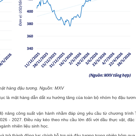
 mặt hàng đậu tương. Nguồn: MXV
tục là mặt hàng dẫn dắt xu hướng tăng của toàn bộ nhóm họ đậu tương
 độ nâng công suất vận hành nhằm đáp ứng yêu cầu từ chương trình 
026 - 2027. Điều này kéo theo nhu cầu lớn đối với dầu thực vật, đặc 
gành nhiên liệu sinh học.
 và trở thành động lực chính hỗ trợ giá đậu tương trong phiên hôm qua