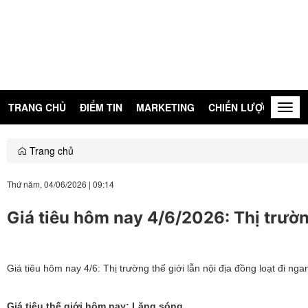
TRANG CHỦ
ĐIỂM TIN
MARKETING
CHIẾN LƯỢC
KIẾN
Togg
navig
Trang chủ
Thứ năm, 04/06/2026
|
09:14
Giá tiêu hôm nay 4/6/2026: Thị trườ
Giá tiêu hôm nay 4/6: Thị trường thế giới lẫn nội địa đồng loạt đi n
Giá tiêu thế giới hôm nay: Lặng sóng