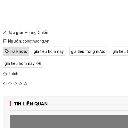
Tác giả:
Hoàng Chiến
Nguồn:
congthuong.vn
Từ khóa:
giá tiêu hôm nay
giá tiêu trong nước
giá tiêu 
giá tiêu hôm nay 4/6
Thích
TIN LIÊN QUAN