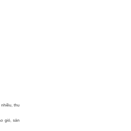
 nhiều, thu
áo gió, sản