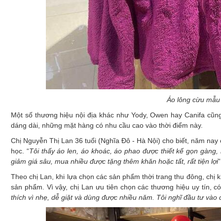
Áo lông cừu mẫu 
Một số thương hiệu nội địa khác như Yody, Owen hay Canifa cũng
dáng dài, những mặt hàng có nhu cầu cao vào thời điểm này.
Chị Nguyễn Thị Lan 36 tuổi (Nghĩa Đô - Hà Nội) cho biết, năm nay
học. “
Tôi
thấy áo len, áo khoác, áo phao được thiết kế gọn gàng, 
giảm giá sâu, mua nhiều được tặng thêm khăn hoặc tất, rất tiện
lợi
”
Theo chị Lan, khi lựa chọn các sản phẩm thời trang thu đông, ch
sản phẩm. Vì vậy, chị Lan ưu tiên chọn các thương hiệu uy tín, c
thích vì nhẹ, dễ giặt và dùng được nhiều năm. Tôi nghĩ đầu tư vào đ