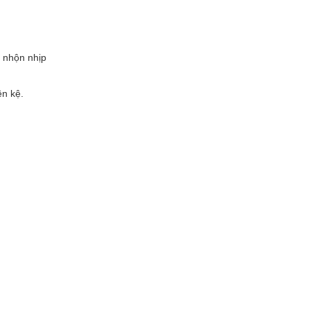
 nhộn nhịp
ên kệ.