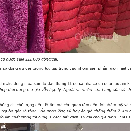
cũ được sale 111.000 đồng/cái.
 áp dụng ưu đãi tương tự, tập trung vào nhóm sản phẩm giữ nhiệt v
 chị chủ động mua sắm từ đầu tháng 11 để cả nhà có đủ quần áo ấm khi
hợp thời trang mà giá vẫn hợp lý. Ngoài ra, nhiều cửa hàng còn có c
.
ị không chỉ chú trọng đến độ ấm mà còn quan tâm đến tính thẩm mỹ và
ó nguồn gốc rõ ràng. “
Áo
phao lông vũ hay áo gió chống thấm là lựa c
ồ ấm chất lượng tốt cũng là cách tiết kiệm lâu dài cho gia
đình
”, chị L