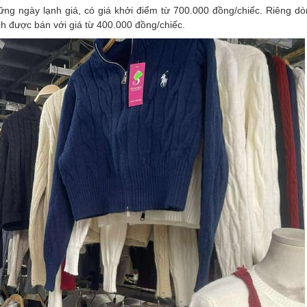
ững ngày lạnh giá, có giá khởi điểm từ 700.000 đồng/chiếc. Riêng dò
h được bán với giá từ 400.000 đồng/chiếc.