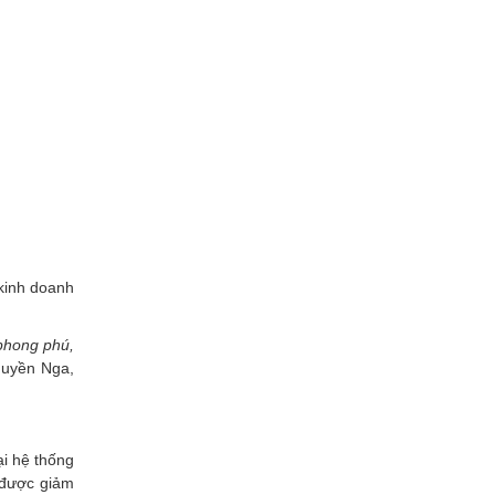
kinh doanh
phong phú,
 Huyền Nga,
ại hệ thống
 được giảm