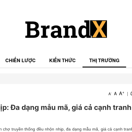
CHIẾN LƯỢC
KIẾN THỨC
THỊ TRƯỜNG
T
+
A
A
|
-
A
T
p: Đa dạng mẫu mã, giá cả cạnh tranh
n chợ truyền thống đều nhộn nhịp, đa dạng mẫu mã, giá cả cạnh tran