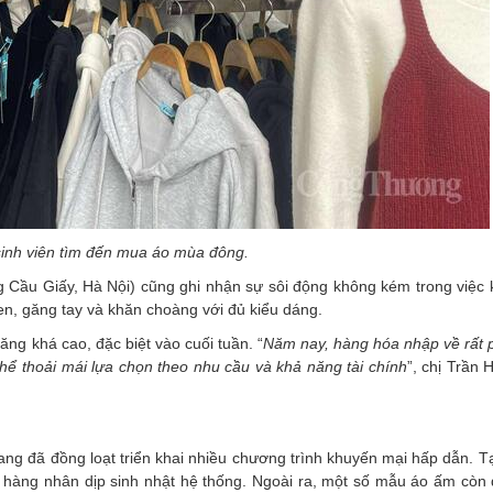
sinh viên tìm đến mua áo mùa đông.
g Cầu Giấy, Hà Nội) cũng ghi nhận sự sôi động không kém trong việc 
en, găng tay và khăn choàng với đủ kiểu dáng.
ăng khá cao, đặc biệt vào cuối tuần. “
Năm
nay, hàng hóa nhập về rất 
hể thoải mái lựa chọn theo nhu cầu và khả năng tài
chính
”, chị Trần
ang đã đồng loạt triển khai nhiều chương trình khuyến mại hấp dẫn. T
 hàng nhân dịp sinh nhật hệ thống. Ngoài ra, một số mẫu áo ấm còn