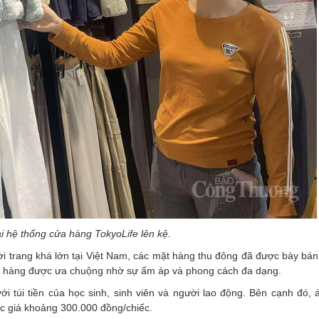
 hệ thống cửa hàng TokyoLife lên kệ.
ời trang khá lớn tại Việt Nam, các mặt hàng thu đông đã được bày bán
ặt hàng được ưa chuộng nhờ sự ấm áp và phong cách đa dạng.
i túi tiền của học sinh, sinh viên và người lao động. Bên cạnh đó, 
c giá khoảng 300.000 đồng/chiếc.