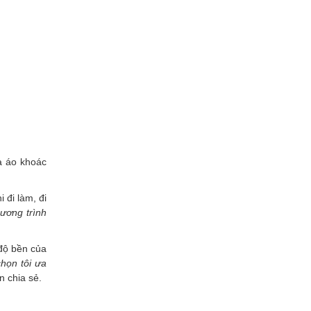
à áo khoác
 đi làm, đi
hương trình
 độ bền của
họn tôi ưa
an chia sẻ.