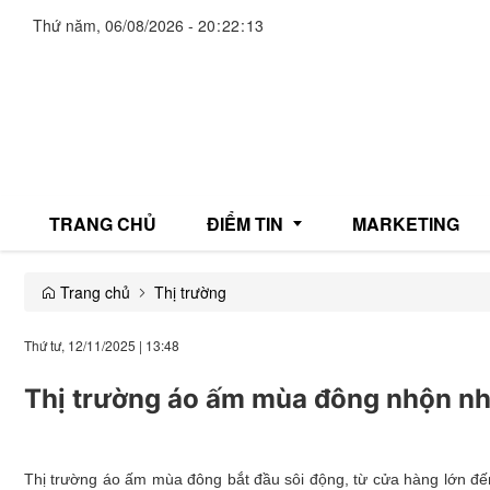
Thứ năm, 06/08/2026
-
20
:
22
:
15
TRANG CHỦ
ĐIỂM TIN
MARKETING
Trang chủ
Thị trường
Giải trí
Thứ tư, 12/11/2025
|
13:48
Thương mại
Thị trường áo ấm mùa đông nhộn nhị
Đời sống
Y tế
Thị trường áo ấm mùa đông bắt đầu sôi động, từ cửa hàng lớn đế