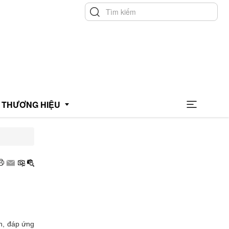
THƯƠNG HIỆU
hương hiệu uy tín
hương hiệu xanh
OCOP
h, đáp ứng