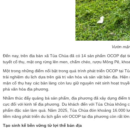
Vườn mận 
Đến nay, trên địa bàn xã Tủa Chùa đã có 14 sản phẩm OCOP đạt tiê
tuyết cổ thụ, mật ong rừng lên men, chẩm chéo, rượu Mông Pê, khoai s
Một trong những điểm nổi bật trong quá trình phát triển OCOP tại T
trải nghiệm du lịch dựa trên giá trị văn hóa và sản vật bản địa. 
mận cổ thụ hay các bản làng còn lưu giữ nguyên nét sinh hoạt truy
phá văn hóa địa phương.
Nhằm thúc đẩy quảng bá sản phẩm, địa phương đã xây dựng điểm trưn
cực đối với kinh tế địa phương. Du khách đến với Tủa Chùa không c
phẩm đặc sản làm quà. Năm 2025, Tủa Chùa đón khoảng 16.000 lượt k
tiềm năng phát triển du lịch gắn với OCOP tại địa phương còn rất lớn
Tạo sinh kế bền vững từ lợi thế bản địa