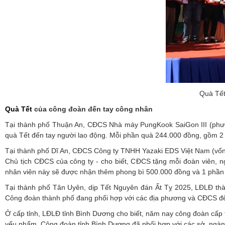
Quà Tết
Quà Tết
của công đoàn đến tay công nhân
Tại thành phố Thuận An, CĐCS Nhà máy PungKook SaiGon III (phườn
quà Tết đến tay người lao động. Mỗi phần quà 244.000 đồng, gồm 2 h
Tại thành phố Dĩ An, CĐCS Công ty TNHH Yazaki EDS Việt Nam (vốn 
Chủ tịch CĐCS của công ty - cho biết, CĐCS tặng mỗi đoàn viên, n
nhân viên này sẽ được nhận thêm phong bì 500.000 đồng và 1 phần
Tại thành phố Tân Uyên, dịp Tết Nguyên đán Ất Tỵ 2025, LĐLĐ th
Công đoàn thành phố đang phối hợp với các địa phương và CĐCS để
Ở cấp tỉnh, LĐLĐ tỉnh Bình Dương cho biết, năm nay công đoàn cấp t
yếu phẩm. Công đoàn tỉnh Bình Dương đã phối hợp với các sở, ngành