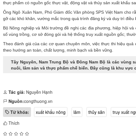
thực phẩm có nguồn gốc thực vật, động vật và thủy sản xuất khẩu s
Ông Ngô Xuân Nam, Phó Giám đốc Văn phòng SPS Việt Nam cho rằng, h
gỡ các khó khăn, vướng mắc trong quá trình đăng ký và duy trì điều 
Bộ Nông nghiệp và Môi trường đề nghị các địa phương, hiệp hội và 
số vùng trồng, cơ sở đóng gói và hệ thống truy xuất nguồn gốc; thư
Theo đánh giá của các cơ quan chuyên môn, việc thực thi hiệu quả
theo hướng an toàn, chất lượng, minh bạch và bền vững.
Tây Nguyên, Nam Trung Bộ và Đông Nam Bộ là các vùng sản
nuôi, lâm sản và thực phẩm chế biến. Đây cũng là khu vực 
Tác giả:
Nguyễn Hạnh
Nguồn:
congthuong.vn
Từ khóa:
xuất khẩu nông
lâm
thủy sản
truy xuất n
Thích