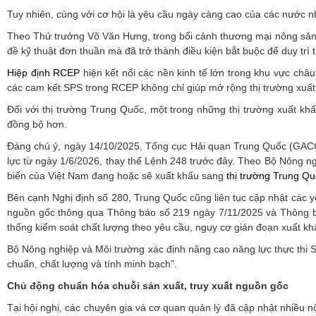
Tuy nhiên, cùng với cơ hội là yêu cầu ngày càng cao của các nước nh
Theo Thứ trưởng Võ Văn Hưng, trong bối cảnh thương mại nông sản t
đề kỹ thuật đơn thuần mà đã trở thành điều kiện bắt buộc để duy trì 
Hiệp định RCEP
hiện kết nối các nền kinh tế lớn trong khu vực ch
các cam kết SPS trong RCEP không chỉ giúp mở rộng thị trường xuất 
Đối với thị trường Trung Quốc, một trong những thị trường xuất k
đồng bộ hơn.
Đáng chú ý, ngày 14/10/2025, Tổng cục Hải quan Trung Quốc (GACC)
lực từ ngày 1/6/2026, thay thế Lệnh 248 trước đây. Theo Bộ Nông ngh
biến của Việt Nam đang hoặc sẽ xuất khẩu sang
thị trường Trung Q
Bên cạnh Nghị định số 280, Trung Quốc cũng liên tục cập nhật các yê
nguồn gốc thông qua Thông báo số 219 ngày 7/11/2025 và Thông bá
thống kiểm soát chất lượng theo yêu cầu, nguy cơ gián đoạn xuất kh
Bộ Nông nghiệp và Môi trường xác định nâng cao năng lực thực thi 
chuẩn, chất lượng và tính minh bạch”.
Chủ động chuẩn hóa chuỗi sản xuất, truy xuất nguồn gốc
Tại hội nghị, các chuyên gia và cơ quan quản lý đã cập nhật nhiều