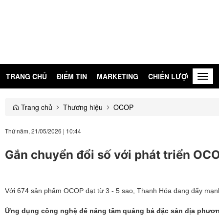
TRANG CHỦ
ĐIỂM TIN
MARKETING
CHIẾN LƯỢC
KIẾN
Togg
navig
Trang chủ
Thương hiệu
OCOP
Thứ năm, 21/05/2026
|
10:44
Gắn chuyển đổi số với phát triển OC
Với 674 sản phẩm OCOP đạt từ 3 - 5 sao, Thanh Hóa đang đẩy mạnh 
Ứng dụng công nghệ để nâng tầm quảng bá đặc sản địa phươ