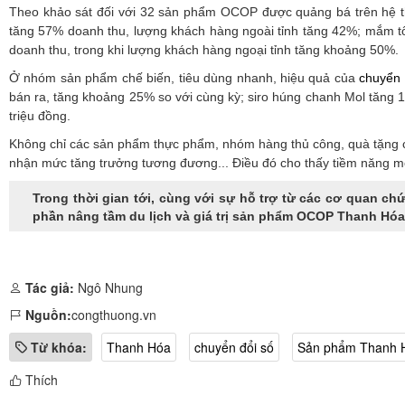
Theo khảo sát đối với 32 sản phẩm OCOP được quảng bá trên hệ t
tăng 57% doanh thu, lượng khách hàng ngoài tỉnh tăng 42%; mắm 
doanh thu, trong khi lượng khách hàng ngoại tỉnh tăng khoảng 50%.
Ở nhóm sản phẩm chế biến, tiêu dùng nhanh, hiệu quả của
chuyển 
bán ra, tăng khoảng 25% so với cùng kỳ; siro húng chanh Mol tăng 
triệu đồng.
Không chỉ các sản phẩm thực phẩm, nhóm hàng thủ công, quà tặng c
nhận mức tăng trưởng tương đương... Điều đó cho thấy tiềm năng m
Trong thời gian tới, cùng với sự hỗ trợ từ các cơ quan c
phần nâng tầm du lịch và giá trị sản phẩm OCOP Thanh Hóa,
Tác giả:
Ngô Nhung
Nguồn:
congthuong.vn
Từ khóa:
Thanh Hóa
chuyển đổi số
Sản phẩm Thanh 
Thích