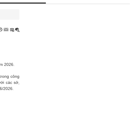
hương hiệu uy tín
hương hiệu xanh
OCOP
ăm 2026.
 trong công
ới các sở,
6/2026.