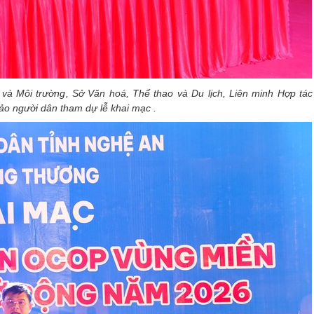
à Môi trường, Sở Văn hoá, Thể thao và Du lịch, Liên minh Hợp tá
o người dân tham dự lễ khai mạc .