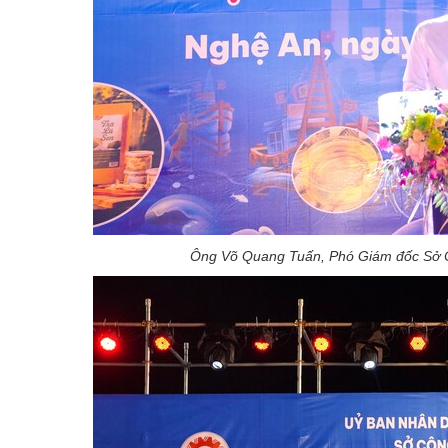
Ông Võ Quang Tuấn, Phó Giám đốc Sở Cô