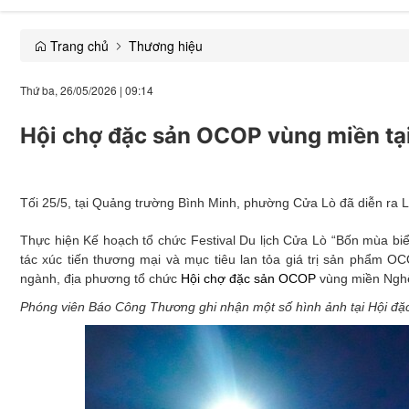
Trang chủ
Thương hiệu
Giải trí
Thứ ba, 26/05/2026
|
09:14
Thương mại
Hội chợ đặc sản OCOP vùng miền tại
Đời sống
Y tế
Tối 25/5, tại Quảng trường Bình Minh, phường Cửa Lò đã diễn r
Xây dựng
Thực hiện Kế hoạch tổ chức Festival Du lịch Cửa Lò “Bốn mùa b
Emagazine
tác xúc tiến thương mại và mục tiêu lan tỏa giá trị sản phẩm O
ngành, địa phương tổ chức
Hội chợ đặc sản OCOP
vùng miền Nghệ
Phóng viên Báo Công Thương ghi nhận một số hình ảnh tại Hội 