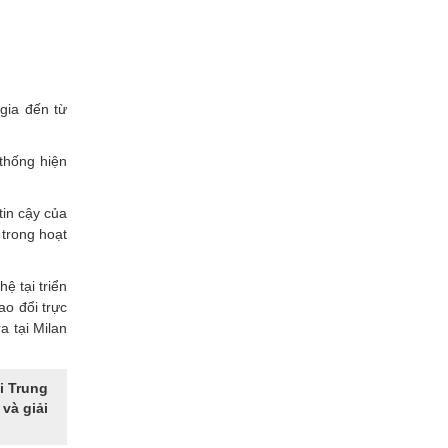
gia đến từ
 thống hiện
tin cậy của
 trong hoạt
ệ tại triển
ao đổi trực
a tại Milan
i Trung
và giải