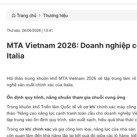
Trang chủ
Thương hiệu
Giải trí
Thứ sáu, 26/06/2026
|
13:41
Thương mại
MTA Vietnam 2026: Doanh nghiệp cơ 
Đời sống
Italia
Y tế
Xây dựng
Hội thảo trong khuôn khổ MTA Vietnam 2026 sẽ tập trung làm rõ
nghệ sản xuất chính xác của Italia.
Emagazine
Ổn định quy trình, nâng chuẩn tham gia chuỗi cung ứng
Trong khuôn khổ Triển lãm Quốc tế về
cơ khí
chính xác máy công c
thảo “Nâng cao năng lực cạnh tranh toàn cầu cho doanh nghiệp Việ
tập trung vào ổn định quy trình, sản xuất sạch, hiệu quả khai thá
Trong
cơ khí chính xác
và gia công kim loại, năng lực của nhà sả
còn quan tâm đến khả năng lặp lại kết quả đó giữa các lô hàng, kiểm