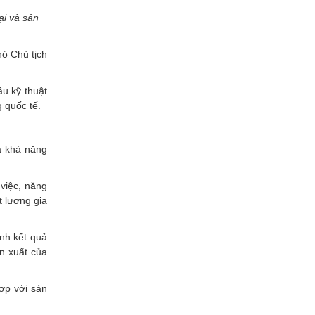
ại và sản
hó Chủ tịch
ầu kỹ thuật
 quốc tế.
và khả năng
việc, năng
t lượng gia
nh kết quả
n xuất của
ợp với sản