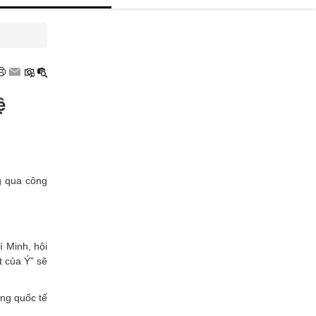
hương hiệu uy tín
hương hiệu xanh
ệ
OCOP
g qua công
í Minh, hội
t của Ý” sẽ
ng quốc tế