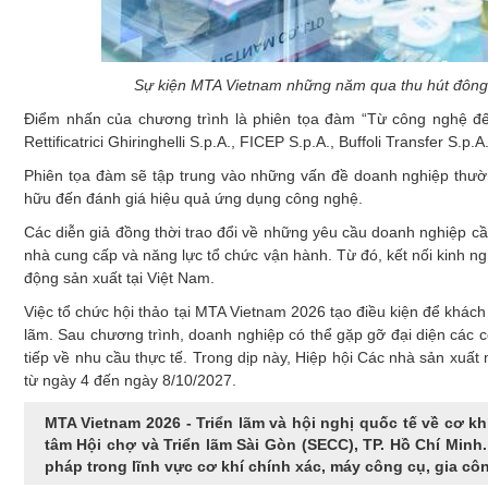
Sự kiện MTA Vietnam những năm qua thu hút đông 
Điểm nhấn của chương trình là phiên tọa đàm “Từ công nghệ đến
Rettificatrici Ghiringhelli S.p.A., FICEP S.p.A., Buffoli Transfer S.p.
Phiên tọa đàm sẽ tập trung vào những vấn đề doanh nghiệp thường
hữu đến đánh giá hiệu quả ứng dụng công nghệ.
Các diễn giả đồng thời trao đổi về những yêu cầu doanh nghiệp cần
nhà cung cấp và năng lực tổ chức vận hành. Từ đó, kết nối kinh 
động sản xuất tại Việt Nam.
Việc tổ chức hội thảo tại MTA Vietnam 2026 tạo điều kiện để khách
lãm. Sau chương trình, doanh nghiệp có thể gặp gỡ đại diện các công
tiếp về nhu cầu thực tế. Trong dịp này, Hiệp hội Các nhà sản xuất 
từ ngày 4 đến ngày 8/10/2027.
MTA Vietnam 2026 - Triển lãm và hội nghị quốc tế về cơ khí
tâm Hội chợ và Triển lãm Sài Gòn (SECC), TP. Hồ Chí Minh. T
pháp trong lĩnh vực cơ khí chính xác, máy công cụ, gia côn