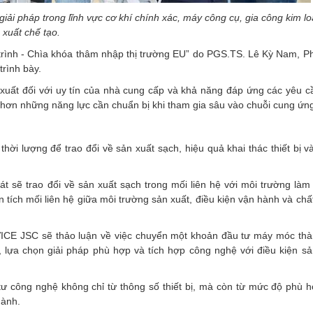
giải pháp trong lĩnh vực cơ khí chính xác, máy công cụ, gia công kim lo
xuất chế tạo.
 trình - Chìa khóa thâm nhập thị trường EU” do PGS.TS. Lê Kỳ Nam, P
rình bày.
n xuất đối với uy tín của nhà cung cấp và khả năng đáp ứng các yêu c
 hơn những năng lực cần chuẩn bị khi tham gia sâu vào chuỗi cung ứng
hời lượng để trao đổi về sản xuất sạch, hiệu quả khai thác thiết bị 
 sẽ trao đổi về sản xuất sạch trong mối liên hệ với môi trường làm 
 tích mối liên hệ giữa môi trường sản xuất, điều kiện vận hành và chấ
CE JSC sẽ thảo luận về việc chuyển một khoản đầu tư máy móc thà
, lựa chọn giải pháp phù hợp và tích hợp công nghệ với điều kiện sả
ư công nghệ không chỉ từ thông số thiết bị, mà còn từ mức độ phù h
hành.