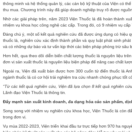
thông minh và hệ thống quản lý, các cán bộ kỹ thuật của Viện có thể
thu mua. Chương trình này đã giúp doanh nghiệp truy rõ được nguồn
Nhờ các giải pháp trên, năm 2023 Viện Thuốc lá đã hoàn thành xuấ
nhiệm vụ khoa học công nghệ các cấp. Trong đó, có 9 nhiệm vụ cấp
Đáng chú ý, một số kết quả nghiên cứu đã được ứng dụng có hiệu qu
thuốc lá, nghiên cứu xác định thành phần và quy luật phát sinh phát 
và có những dự báo và tư vấn kịp thời các biện pháp phòng trừ sâu 
Hơn hết, qua theo dõi diễn biến chất lượng thuốc lá nguyên liệu tr
đơn vị sản xuất thuốc lá nguyên liệu biện pháp để nâng cao chất lư
Ngoài ra, Viện đã xuất bản được hơn 300 cuốn tử điển thuốc lá Anh 
ngành thuốc lá có cơ hội trải nghiệm tra cứu nhanh chóng phục tốt
“Từ các kết quả nghiên cứu, Viện đã lựa chọn 8 kết quả nghiên cứu
Lãnh đạo Viện Thuốc lá thông tin.
Đẩy mạnh sản xuất kinh doanh, đa dạng hóa các sản phẩm, dịc
Song song với nhiệm vụ nghiên cứu khoa học, Viện Thuốc lá còn đẩ
trong đơn vị.
Vụ mùa 2022-2023, Viện triển khai đầu tư trực tiếp hơn 970 ha nguyê