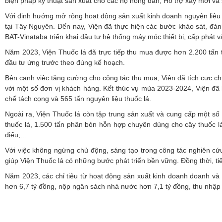
biện pháp kỹ thuật sản xuất cho các hộ nông dân; Hỗ trợ xây mới và s
Với định hướng mở rộng hoạt động sản xuất kinh doanh nguyên liệu đ
tại Tây Nguyên. Đến nay, Viện đã thực hiện các bước khảo sát, đánh
BAT-Vinataba triển khai đầu tư hệ thống máy móc thiết bị, cấp phát 
Năm 2023, Viện Thuốc lá đã trực tiếp thu mua được hơn 2.200 tấn 
đầu tư ứng trước theo đúng kế hoạch.
Bên cạnh việc tăng cường cho công tác thu mua, Viện đã tích cực c
với một số đơn vị khách hàng. Kết thúc vụ mùa 2023-2024, Viện đã h
chế tách cọng và 565 tấn nguyên liệu thuốc lá.
Ngoài ra, Viện Thuốc lá còn tập trung sản xuất và cung cấp một số
thuốc lá, 1.500 tấn phân bón hỗn hợp chuyên dùng cho cây thuốc lá
điếu;…
Với việc không ngừng chủ động, sáng tạo trong công tác nghiên cứ
giúp Viện Thuốc lá có những bước phát triển bền vững. Đồng thời, 
Năm 2023, các chỉ tiêu từ hoạt động sản xuất kinh doanh doanh và 
hơn 6,7 tỷ đồng, nộp ngân sách nhà nước hơn 7,1 tỷ đồng, thu nhập 