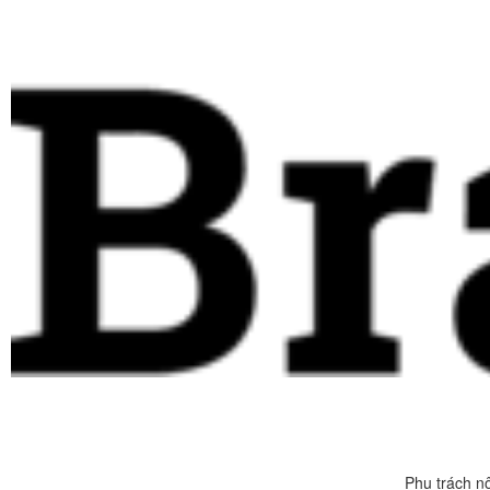
Phụ trách n