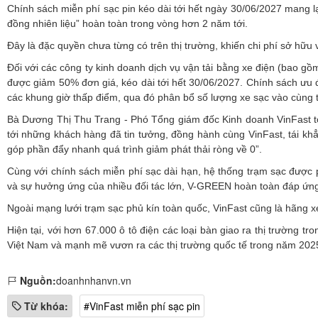
Chính sách miễn phí sạc pin kéo dài tới hết ngày 30/06/2027 mang lạ
đồng nhiên liệu” hoàn toàn trong vòng hơn 2 năm tới.
Đây là đặc quyền chưa từng có trên thị trường, khiến chi phí sở hữu 
Đối với các công ty kinh doanh dịch vụ vận tải bằng xe điện (bao 
được giảm 50% đơn giá, kéo dài tới hết 30/06/2027. Chính sách ưu đ
các khung giờ thấp điểm, qua đó phân bổ số lượng xe sạc vào cùng 
Bà Dương Thị Thu Trang - Phó Tổng giám đốc Kinh doanh VinFast toà
tới những khách hàng đã tin tưởng, đồng hành cùng VinFast, tái khẳ
góp phần đẩy nhanh quá trình giảm phát thải ròng về 0”.
Cùng với chính sách miễn phí sạc dài hạn, hệ thống trạm sạc được 
và sự hưởng ứng của nhiều đối tác lớn, V-GREEN hoàn toàn đáp ứng
Ngoài mạng lưới trạm sạc phủ kín toàn quốc, VinFast cũng là hãng x
Hiện tại, với hơn 67.000 ô tô điện các loại bàn giao ra thị trường t
Việt Nam và mạnh mẽ vươn ra các thị trường quốc tế trong năm 202
Nguồn:
doanhnhanvn.vn
Từ khóa:
#VinFast miễn phí sạc pin