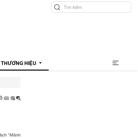
THƯƠNG HIỆU
hương hiệu uy tín
hương hiệu xanh
OCOP
 dịch “Mãnh