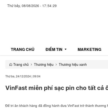
Thứ bảy, 08/08/2026
-
17
:
54
:
29
TRANG CHỦ
ĐIỂM TIN
MARKETING
Trang chủ
Thương hiệu
Thương hiệu xanh
Giải trí
Thứ ba, 24/12/2024
|
09:04
Thương mại
VinFast miễn phí sạc pin cho tất cả
Đời sống
Y tế
Để tri ân khách hàng đã đồng hành đưa VinFast trở thành thương h