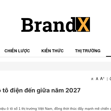
CHIẾN LƯỢC
KIẾN THỨC
THỊ TRƯỜNG
T
+
A
A
|
-
A
T
 ô tô điện đến giữa năm 2027
iệu ô tô số 1 thị trường Việt Nam, đồng thời thúc đẩy mạnh mẽ chiến