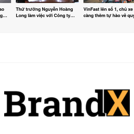
ao
Thứ trưởng Nguyễn Hoàng
VinFast lên số 1, chủ xe
ng
Long làm việc với Công ty
càng thêm tự hào về qu
Greenwell Energy
định chuyển đổi xanh