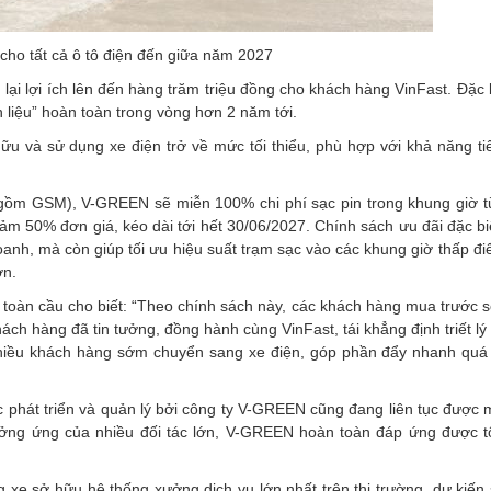
 cho tất cả ô tô điện đến giữa năm 2027
lại lợi ích lên đến hàng trăm triệu đồng cho khách hàng VinFast. Đặc 
 liệu” hoàn toàn trong vòng hơn 2 năm tới.
hữu và sử dụng xe điện trở về mức tối thiểu, phù hợp với khả năng t
ao gồm GSM), V-GREEN sẽ miễn 100% chi phí sạc pin trong khung giờ 
ảm 50% đơn giá, kéo dài tới hết 30/06/2027. Chính sách ưu đãi đặc b
oanh, mà còn giúp tối ưu hiệu suất trạm sạc vào các khung giờ thấp đ
ơn.
toàn cầu cho biết: “Theo chính sách này, các khách hàng mua trước s
ách hàng đã tin tưởng, đồng hành cùng VinFast, tái khẳng định triết lý
 nhiều khách hàng sớm chuyển sang xe điện, góp phần đẩy nhanh quá 
 phát triển và quản lý bởi công ty V-GREEN cũng đang liên tục được 
ởng ứng của nhiều đối tác lớn, V-GREEN hoàn toàn đáp ứng được t
 xe sở hữu hệ thống xưởng dịch vụ lớn nhất trên thị trường, dự kiến