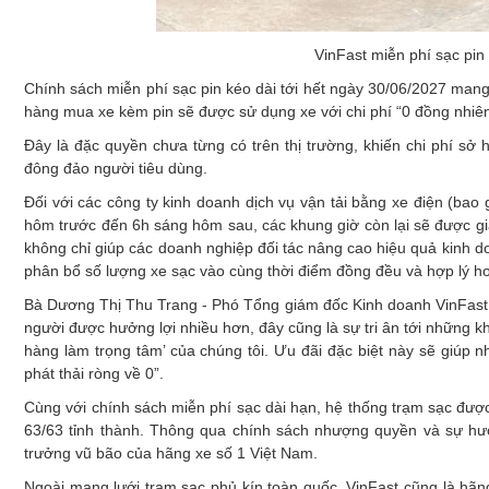
VinFast miễn phí sạc pin
Chính sách miễn phí sạc pin kéo dài tới hết ngày 30/06/2027 mang 
hàng mua xe kèm pin sẽ được sử dụng xe với chi phí “0 đồng nhiên
Đây là đặc quyền chưa từng có trên thị trường, khiến chi phí sở 
đông đảo người tiêu dùng.
Đối với các công ty kinh doanh dịch vụ vận tải bằng xe điện (b
hôm trước đến 6h sáng hôm sau, các khung giờ còn lại sẽ được gi
không chỉ giúp các doanh nghiệp đối tác nâng cao hiệu quả kinh d
phân bổ số lượng xe sạc vào cùng thời điểm đồng đều và hợp lý h
Bà Dương Thị Thu Trang - Phó Tổng giám đốc Kinh doanh VinFast 
người được hưởng lợi nhiều hơn, đây cũng là sự tri ân tới những kh
hàng làm trọng tâm’ của chúng tôi. Ưu đãi đặc biệt này sẽ giúp
phát thải ròng về 0”.
Cùng với chính sách miễn phí sạc dài hạn, hệ thống trạm sạc được
63/63 tỉnh thành. Thông qua chính sách nhượng quyền và sự hư
trưởng vũ bão của hãng xe số 1 Việt Nam.
Ngoài mạng lưới trạm sạc phủ kín toàn quốc, VinFast cũng là hãng