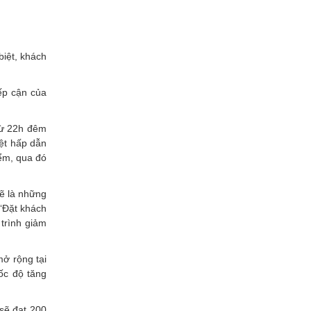
biệt, khách
iếp cận của
từ 22h đêm
iệt hấp dẫn
iểm, qua đó
ẽ là những
 ‘Đặt khách
trình giảm
mở rộng tại
ốc độ tăng
 sẽ đạt 200