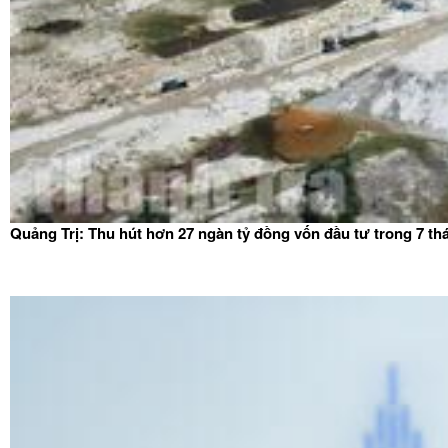
Quảng Trị: Thu hút hơn 27 ngàn tỷ đồng vốn đầu tư trong 7 t