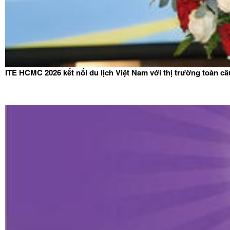
ITE HCMC 2026 kết nối du lịch Việt Nam với thị trường toàn cầ