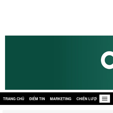
TRANG CHỦ
ĐIỂM TIN
MARKETING
CHIẾN LƯỢC
KIẾN
Togg
navig