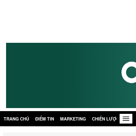
TRANG CHỦ
ĐIỂM TIN
MARKETING
CHIẾN LƯỢC
KIẾN
Togg
navig